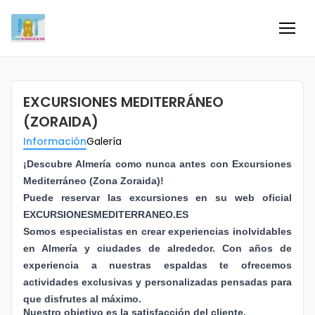
Inicio
EXCURSIONES MEDITERRÁNEO
Información
(ZORAIDA)
Información
Galería
Negocios
¡Descubre Almería como nunca antes con Excursiones
Colaboradores
Mediterráneo (Zona Zoraida)!
Puede reservar las excursiones en su web oficial
EXCURSIONESMEDITERRANEO.ES
Blog
Somos especialistas en crear experiencias inolvidables
en Almería y ciudades de alrededor. Con años de
Eventos
experiencia a nuestras espaldas te ofrecemos
actividades exclusivas y personalizadas pensadas para
Ofertas e ideas para disfrutar
que disfrutes al máximo.
Nuestro objetivo es la satisfacción del cliente.