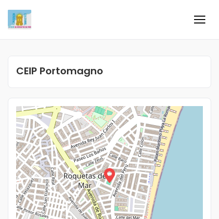
Inicio
CEIP Portomagno
Información
Negocios
Colaboradores
Blog
Eventos
Ofertas e ideas para disfrutar