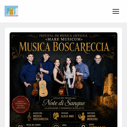
Inicio
Información
Negocios
Colaboradores
Blog
Eventos
Ofertas e ideas para disfrutar