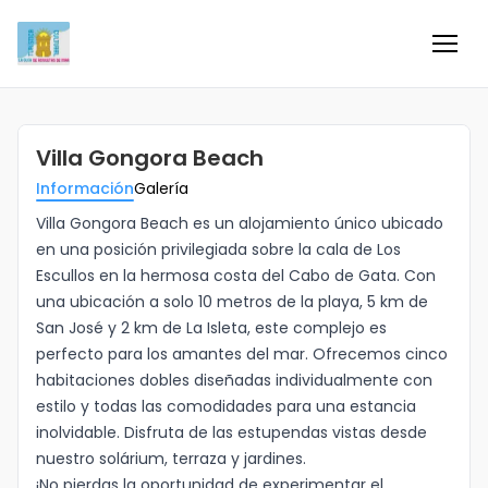
Inicio
Villa Gongora Beach
Información
Información
Galería
Negocios
Villa Gongora Beach es un alojamiento único ubicado
en una posición privilegiada sobre la cala de Los
Escullos en la hermosa costa del Cabo de Gata. Con
Colaboradores
una ubicación a solo 10 metros de la playa, 5 km de
San José y 2 km de La Isleta, este complejo es
Blog
perfecto para los amantes del mar. Ofrecemos cinco
habitaciones dobles diseñadas individualmente con
Eventos
estilo y todas las comodidades para una estancia
inolvidable. Disfruta de las estupendas vistas desde
nuestro solárium, terraza y jardines.
Ofertas e ideas para disfrutar
¡No pierdas la oportunidad de experimentar el