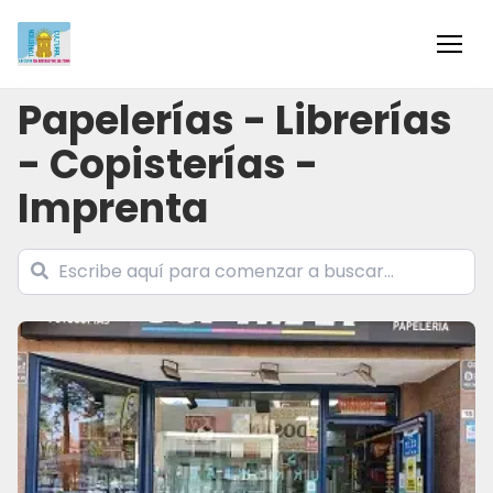
Inicio
Papelerías - Librerías
- Copisterías -
Información
Imprenta
Negocios
Colaboradores
Blog
Eventos
Ofertas e ideas para disfrutar