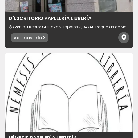
D´ESCRITORIO PAPELERÍA LIBRERÍA
Avenida Rector Gustavo Villapalos 7, 04740 Roquetas de Mar,
provincia de Almería, España
Ver más info
NÉMESIS PAPELERÍA LIBRERÍA