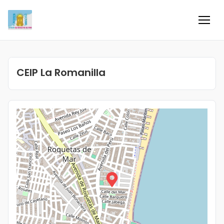
Inicio
CEIP La Romanilla
Información
Negocios
Colaboradores
Blog
Eventos
Ofertas e ideas para disfrutar