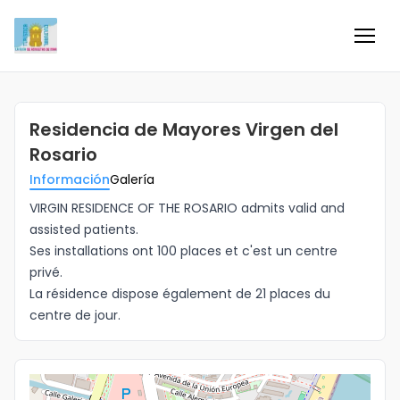
Inicio
Residencia de Mayores Virgen del
Información
Rosario
Información
Galería
Negocios
VIRGIN RESIDENCE OF THE ROSARIO admits valid and
assisted patients.
Colaboradores
Ses installations ont 100 places et c'est un centre
privé.
Blog
La résidence dispose également de 21 places du
centre de jour.
Eventos
Ofertas e ideas para disfrutar