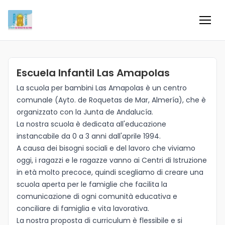
Inicio
Escuela Infantil Las Amapolas
Información
La scuola per bambini Las Amapolas è un centro
comunale (Ayto. de Roquetas de Mar, Almería), che è
Negocios
organizzato con la Junta de Andalucía.
La nostra scuola è dedicata all'educazione
Colaboradores
instancabile da 0 a 3 anni dall'aprile 1994.
A causa dei bisogni sociali e del lavoro che viviamo
Blog
oggi, i ragazzi e le ragazze vanno ai Centri di Istruzione
in età molto precoce, quindi scegliamo di creare una
scuola aperta per le famiglie che facilita la
Eventos
comunicazione di ogni comunità educativa e
conciliare di famiglia e vita lavorativa.
Ofertas e ideas para disfrutar
La nostra proposta di curriculum è flessibile e si