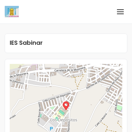
Inicio
IES Sabinar
Información
Negocios
Colaboradores
Blog
Eventos
Ofertas e ideas para disfrutar