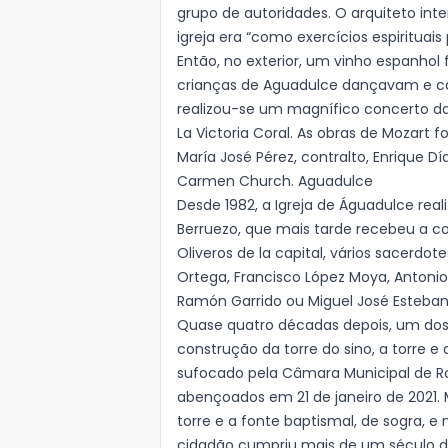
grupo de autoridades. O arquiteto int
igreja era “como exercícios espirituais
Então, no exterior, um vinho espanhol 
crianças de Aguadulce dançavam e cant
realizou-se um magnífico concerto da
La Victoria Coral. As obras de Mozart 
María José Pérez, contralto, Enrique Dí
Carmen Church. Aguadulce
Desde 1982, a Igreja de Águadulce reali
Berruezo, que mais tarde recebeu a c
Oliveros de la capital, vários sacerdo
Ortega, Francisco López Moya, Antonio 
Ramón Garrido ou Miguel José Esteban
Quase quatro décadas depois, um dos d
construção da torre do sino, a torre e 
sufocado pela Câmara Municipal de Ro
abençoados em 21 de janeiro de 2021.
torre e a fonte baptismal, de sogra,
cidadão cumpriu mais de um século d