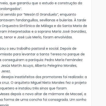
erveio, que garantiu que o estudo e construção da
 prolongados”.
foi servido por “Mesón El Granduelo”, enquanto
avam fandanguillos, sevillanas e bulerías. À tarde
 Orquestra Sinfônica de Málaga e da Santa Maria de
foram interpretadas e a soprano María José González,
az, tenor e José Luis Merlo, foram envolvidas.
zou o seu trabalho pastoral e social. Depois de
omissão para levantar a Santa Teresa no parque de
tes conseguiram a paróquia: Pedro María Fernández
Jesús Martín Acuyo, Alberto Pelegrino Morales,
 Jerez.
esejos insatisfeitos dos promotores foi realizado: a
a cruz. O arquiteto Miguel Nieto Morales fez o projeto
quetero e instalou três sinos que foram
 Meses depois o novo altar de mármore de Macael, a
 e na forma de uma concha foi consagrada. Um sonho
epois.