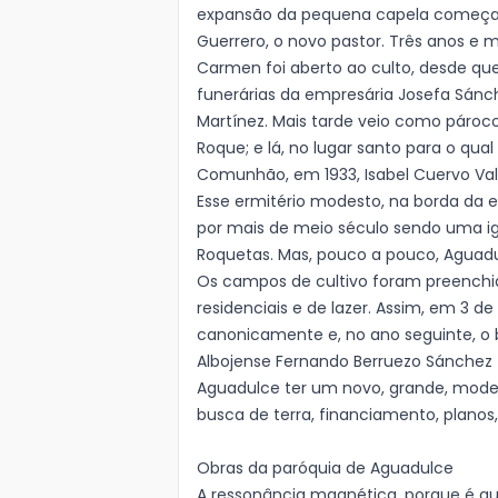
expansão da pequena capela começará
Guerrero, o novo pastor. Três anos e m
Carmen foi aberto ao culto, desde q
funerárias da empresária Josefa Sán
Martínez. Mais tarde veio como pároco
Roque; e lá, no lugar santo para o qua
Comunhão, em 1933, Isabel Cuervo Val
Esse ermitério modesto, na borda da e
por mais de meio século sendo uma igr
Roquetas. Mas, pouco a pouco, Agua
Os campos de cultivo foram preenchi
residenciais e de lazer. Assim, em 3 d
canonicamente e, no ano seguinte, o 
Albojense Fernando Berruezo Sánchez 
Aguadulce ter um novo, grande, moder
busca de terra, financiamento, planos
Obras da paróquia de Aguadulce
A ressonância magnética, porque é qu