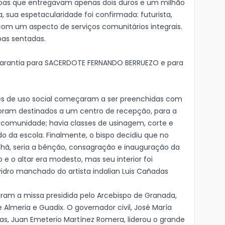
ssoas que entregavam apenas dois duros e um milhão
a, sua espetacularidade foi confirmada: futurista,
com um aspecto de serviços comunitários integrais.
oas sentadas.
garantia para SACERDOTE FERNANDO BERRUEZO e para
des de uso social começaram a ser preenchidas com
 foram destinados a um centro de recepção, para a
 comunidade; havia classes de usinagem, corte e
 da escola. Finalmente, o bispo decidiu que no
nhã, seria a bênção, consagração e inauguração da
 e o altar era modesto, mas seu interior foi
idro manchado do artista indalian Luis Cañadas
aram a missa presidida pelo Arcebispo de Granada,
 Almeria e Guadix. O governador civil, José María
tas, Juan Emeterio Martínez Romera, liderou o grande