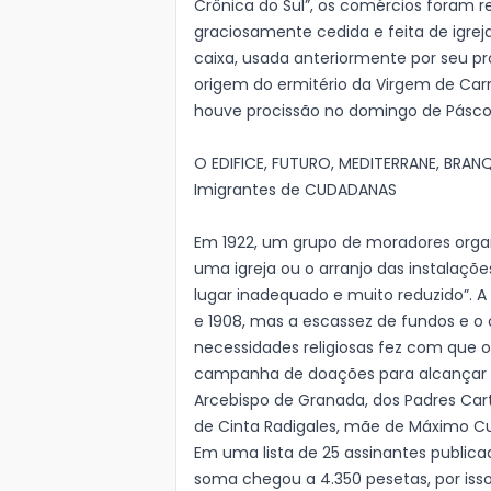
Crônica do Sul”, os comércios foram 
graciosamente cedida e feita de igrej
caixa, usada anteriormente por seu pr
origem do ermitério da Virgem de C
houve procissão no domingo de Pásc
O EDIFICE, FUTURO, MEDITERRANE, BRA
Imigrantes de CUDADANAS
Em 1922, um grupo de moradores organ
uma igreja ou o arranjo das instalaçõ
lugar inadequado e muito reduzido”. A
e 1908, mas a escassez de fundos e o
necessidades religiosas fez com que 
campanha de doações para alcançar se
Arcebispo de Granada, dos Padres Car
de Cinta Radigales, mãe de Máximo Cu
Em uma lista de 25 assinantes publica
soma chegou a 4.350 pesetas, por iss