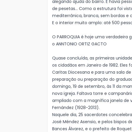
alegando ajuda do bairro. E havia pe
de pesetas... Como a estrutura foi vist
mediterrânica, branca, sem bordas e 
E o interior muito amplo: até 500 pess
O PARROQUIA é hoje uma verdadeira 
o ANNTONIO ORTIZ GACTO
Quase concluída, as primeiras unida
os cidadãos em Janeiro de 1982. Eles
Caritas Diocesana e para uma sala de
preparação ou preparação do graduado
domingo, 19 de setembro, às 11 da ma
nova igreja. Faltava torre e campanário
ampliado com a magnífica janela de v
Fernández (1928-2013).
Naquele dia, 25 sacerdotes concelebr
José Méndez Asensio, e pelos bispos de
Bances Álvarez, e o prefeito de Roque