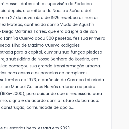
 nessas datas sob a supervisão de Federico
eio depois, o ermitério de Nuestra Señora del
ue em 27 de novembro de 1926 recebeu as honras
chez Mateos, conhecida como Viuda de Agustín
 Diego Martínez Torres, que era da igreja de San
l a família Cuervo doou 500 pesetas, fez sua Primeira
seca, filha de Máximo Cuervo Radigales.
strada para a capital, cumpriu sua função piedosa
eja subsidiária de Nossa Senhora do Rosário, em
dulce começou sua grande transformação urbana.
dos com casas e as parcelas de complexos
e setembro de 1973, a paróquia de Carmen foi criada
bispo Manuel Casares Hervás ordenou ao padre
(1935-2000), para cuidar do que é necessário para
no, digno e de acordo com o futuro da barriada:
, construção, comunidade de apoio...
e tu estarias bem, estará em 2023.