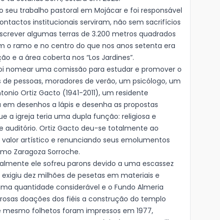
 seu trabalho pastoral em Mojácar e foi responsável
contactos institucionais serviram, não sem sacrifícios
escrever algumas terras de 3.200 metros quadrados
om o ramo e no centro do que nos anos setenta era
ão e a área coberta nos “Los Jardines”.
 foi nomear uma comissão para estudar e promover o
 de pessoas, moradores de verão, um psicólogo, um
tonio Ortiz Gacto (1941-2011), um residente
u em desenhos a lápis e desenha as propostas
ue a igreja teria uma dupla função: religiosa e
de auditório. Ortiz Gacto deu-se totalmente ao
e valor artístico e renunciando seus emolumentos
rmo Zaragoza Sorroche.
lmente ele sofreu parons devido a uma escassez
 exigiu dez milhões de pesetas em materiais e
 uma quantidade considerável e o Fundo Almeria
sas doações dos fiéis a construção do templo
té mesmo folhetos foram impressos em 1977,