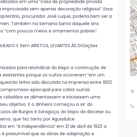
realizados em uma “casa de propriedade privada
a improvisada sem apenas decoração religiosa”. Essa
oprietário, procurador José Luque, poderia bem ser a
armen. Também na Semana Santa daquele ano
oa “com poucos meios e ornamentos pobres”.
NQUEADO E Sem ARISTOS, LEVANTES ÀS DOações
izados para reivindicar do bispo a construção de
es existentes porque os cultos ocorreram “em um
 questão tinha sido discutida na imprensa entre 1902
 compromisso episcopal para cobrir outras
os cidadãos se alimentassem e iniciassem uma
u objetivo. E o dinheiro começou a vir: do
tuxos de Burgos e Saragoça, do bispo da diocese ou
ervo, que fez tanto por Aguadulce.
dos em “A Independência” em 21 de abril de 1923 a
o é presumível que as obras de adaptação e