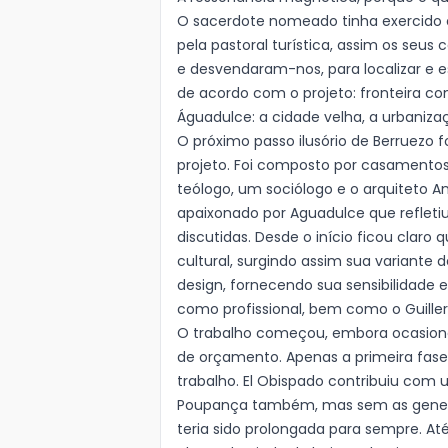
O sacerdote nomeado tinha exercido o
pela pastoral turística, assim os seus 
e desvendaram-nos, para localizar e 
de acordo com o projeto: fronteira c
Águadulce: a cidade velha, a urbanizaç
O próximo passo ilusório de Berruezo
projeto. Foi composto por casamentos
teólogo, um sociólogo e o arquiteto An
apaixonado por Aguadulce que refleti
discutidas. Desde o início ficou claro q
cultural, surgindo assim sua variante 
design, fornecendo sua sensibilidade 
como profissional, bem como o Guille
O trabalho começou, embora ocasiona
de orçamento. Apenas a primeira fase
trabalho. El Obispado contribuiu com
Poupança também, mas sem as genero
teria sido prolongada para sempre. A