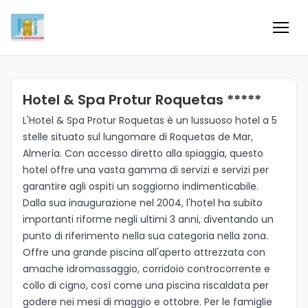
Inicio
Hotel & Spa Protur Roquetas *****
Información
L'Hotel & Spa Protur Roquetas è un lussuoso hotel a 5
stelle situato sul lungomare di Roquetas de Mar,
Negocios
Almería. Con accesso diretto alla spiaggia, questo
hotel offre una vasta gamma di servizi e servizi per
Colaboradores
garantire agli ospiti un soggiorno indimenticabile.
Dalla sua inaugurazione nel 2004, l'hotel ha subito
Blog
importanti riforme negli ultimi 3 anni, diventando un
punto di riferimento nella sua categoria nella zona.
Offre una grande piscina all'aperto attrezzata con
Eventos
amache idromassaggio, corridoio controcorrente e
collo di cigno, così come una piscina riscaldata per
Ofertas e ideas para disfrutar
godere nei mesi di maggio e ottobre. Per le famiglie