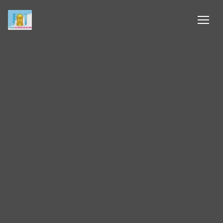
Inicio
Información
Negocios
Colaboradores
Blog
Eventos
Ofertas e ideas para disfrutar