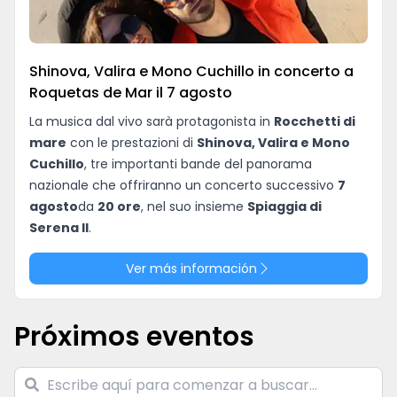
Idioma
Shinova, Valira e Mono Cuchillo in concerto a
Roquetas de Mar il 7 agosto
La musica dal vivo sarà protagonista in
Rocchetti di
mare
con le prestazioni di
Shinova, Valira e Mono
Cuchillo
, tre importanti bande del panorama
nazionale che offriranno un concerto successivo
7
agosto
da
20 ore
, nel suo insieme
Spiaggia di
Serena II
.
L'evento si riunirà sullo stesso scenario a tre
Ver más información
formazioni con stili diversi, offrendo una notte
caricata di rock alternativo, suoni indie e
contemporanei. Un'occasione unica per godere di un
Próximos eventos
cartello di alto livello in un ambiente di mare
privilegiato.
Questo concerto fa parte della programmazione