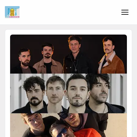
Inicio
Información
Negocios
Colaboradores
Blog
Eventos
Ofertas e ideas para disfrutar