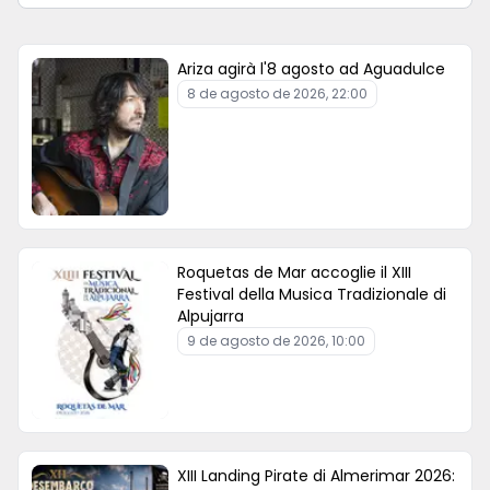
culturale e musicale estiva a Roquetas de Mar,
consolidando il comune come una delle grandi
destinazioni per godersi la musica dal vivo durante la
Ariza agirà l'8 agosto ad Aguadulce
stagione estiva.
8 de agosto de 2026, 22:00
Informazioni sugli eventi
Artisti:
Shinova, Valira e Mono Cuchillo
Data:
7 agosto
Tempo:
20 ore
Posizione:
Spiaggia di Serena II, Roquetas de Mar
Roquetas de Mar accoglie il XIII
Festival della Musica Tradizionale di
Alpujarra
9 de agosto de 2026, 10:00
XIII Landing Pirate di Almerimar 2026: