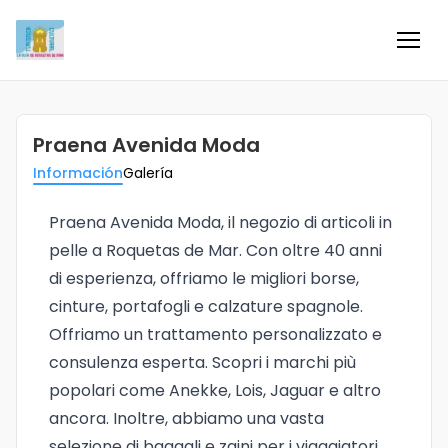
Inicio
Praena Avenida Moda
Información
Información
Galería
Negocios
Praena Avenida Moda, il negozio di articoli in
pelle a Roquetas de Mar. Con oltre 40 anni
Colaboradores
di esperienza, offriamo le migliori borse,
cinture, portafogli e calzature spagnole.
Blog
Offriamo un trattamento personalizzato e
consulenza esperta. Scopri i marchi più
Eventos
popolari come Anekke, Lois, Jaguar e altro
ancora. Inoltre, abbiamo una vasta
Ofertas e ideas para disfrutar
selezione di bagagli e zaini per i viaggiatori.